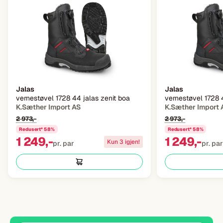
Jalas
Jalas
vernestøvel 1728 44 jalas zenit boa
vernestøvel 1728 4
K.Sæther Import AS
K.Sæther Import 
2 973,-
2 973,-
Redusert* 58%
Redusert* 58%
1 249,-
1 249,-
Kun 3 igjen!
pr. par
pr. par