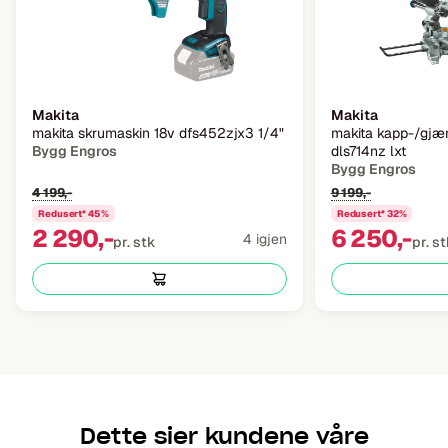
Makita
Makita
makita skrumaskin 18v dfs452zjx3 1/4"
makita kapp-/gjæ
Bygg Engros
dls714nz lxt
Bygg Engros
4 199,-
9 199,-
Redusert* 45%
Redusert* 32%
2 290,-
6 250,-
4 igjen
pr. stk
pr. s
Dette sier kundene våre