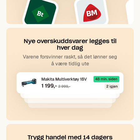
Nye overskudds­varer legges til
hver dag
Varene forsvinner raskt, så det lønner seg
å være tidlig ute
Trygg handel med 14 dagers
returrett
Hent i butikk eller få varene levert hjem