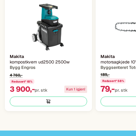
Makita
Makita
kompostkvern ud2500 2500w
motorsagkjede 10"
Bygg Engros
Byggsenteret Tot
189,-
4 760,-
Redusert* 58%
Redusert* 18%
79,-
3 900,-
Kun 1 igjen!
pr. stk
pr. stk
Pusse opp?