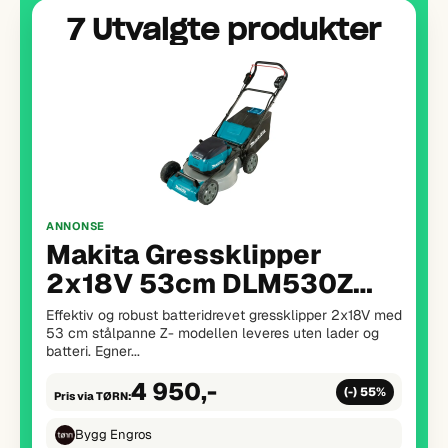
7 Utvalgte produkter
ANNONSE
Makita Maskinsett 18V
DLX4196JX1 LXT BL-M
Maskinsett med DGA504Z, DDF489Z, DHR243Z,
DTD173Z, lader og 3 x 5,0 Ah batterier. Omfattende
LXT-maskinsett med vinkelsliper DGA504,...
11 490,-
(-) 39%
Pris via TØRN:
Bygg Engros
Laveste nettpris *
18 990,-
20.07.26