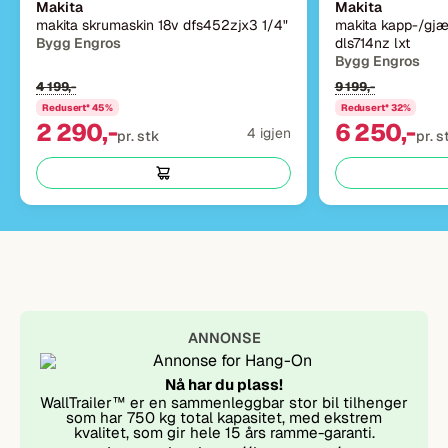
Bygg Engros
4 199,-
9 199,-
Redusert* 45%
Redusert* 32%
2 290,-
6 250,-
4 igjen
pr. stk
pr. s
ANNONSE
Nå har du plass!
WallTrailer™ er en sammenleggbar stor bil tilhenger
som har 750 kg total kapasitet, med ekstrem
kvalitet, som gir hele 15 års ramme-garanti.
Les mer hos https://hang-on.no/