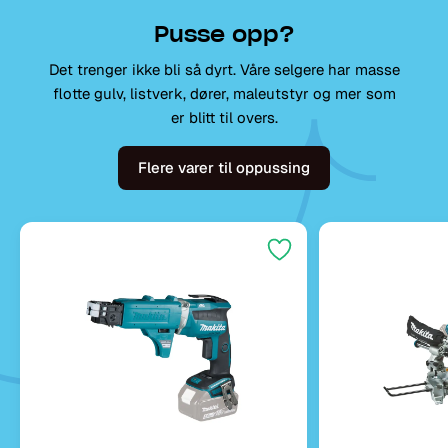
Det trenger ikke bli så dyrt. Våre selgere har masse
flotte gulv, listverk, dører, maleutstyr og mer som
er blitt til overs.
Flere varer til oppussing
Makita
Makita
makita skrumaskin 18v dfs452zjx3 1/4"
makita kapp-/gj
Bygg Engros
dls714nz lxt