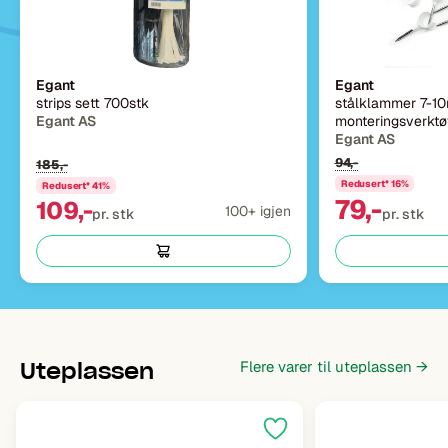
Egant
Egant
strips sett 700stk
stålklammer 7-10
Egant AS
monteringsverktø
Egant AS
94,-
185,-
Redusert* 16%
Redusert* 41%
79,-
109,-
100+ igjen
pr. stk
pr. stk
Uteplassen
Flere varer til uteplassen →