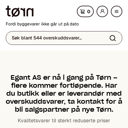
0
lle
Fordi byggevarer ikke går ut på dato
kat
eg
ori
er
Egant AS er nå i gang på Tørn –
flere kommer fortløpende. Har
du butikk eller er leverandør med
overskudds­varer, ta kontakt for å
bli salgspartner på nye Tørn.
Kvalitetsvarer til sterkt reduserte priser