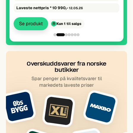
Se produkt
Kun 4 til salgs
Overskudds­varer fra norske
butikker
Spar penger på kvalitetsvarer til
markedets laveste priser