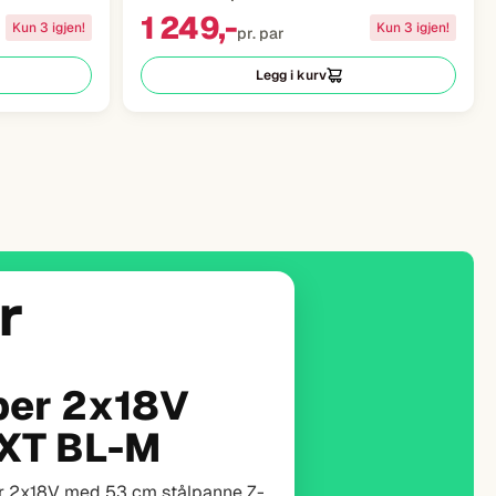
1 249,-
Kun 3 igjen!
Kun 3 igjen!
pr. par
Legg i kurv
r
t 18V
BL-M
Z, DTD173Z, lader og 3 x 5,0