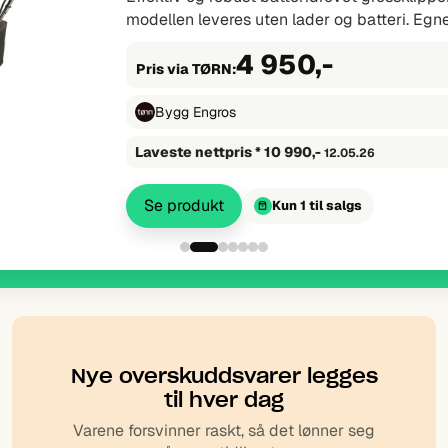
Ah batterier. Omfattende LXT-maskinsett me
11 490,-
Pris via TØRN:
Bygg Engros
Laveste nettpris *
18 990,-
20.07.26
Se produkt
Kun 4 til salgs
Nye overskudds­varer legges
til hver dag
Varene forsvinner raskt, så det lønner seg