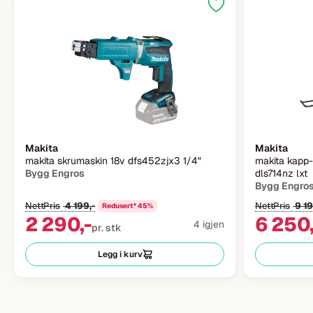
Makita
Makita
makita skrumaskin 18v dfs452zjx3 1/4"
makita kapp
Bygg Engros
dls714nz lxt
Bygg Engro
NettPris
4 199,-
NettPris
9 19
Redusert* 45%
2 290,-
6 250,
4 igjen
pr. stk
Legg i kurv