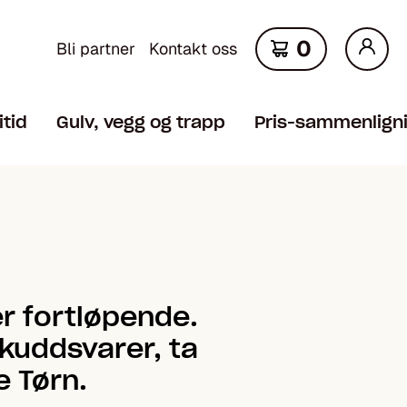
0
Bli partner
Kontakt oss
itid
Gulv, vegg og trapp
Pris-sammenlign
er fortløpende.
kudds­varer, ta
e Tørn.