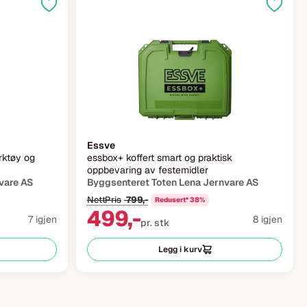
Essve
rktøy og
essbox+ koffert smart og praktisk
oppbevaring av festemidler
vare AS
Byggsenteret Toten Lena Jernvare AS
NettPris
799,-
Redusert* 38%
499,-
7 igjen
8 igjen
pr. stk
Legg i kurv