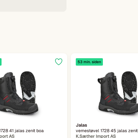
53 min. siden
Jalas
1728 41 jalas zenit boa
vernestøvel 1728 45 jalas zeni
port AS
K.Sæther Import AS