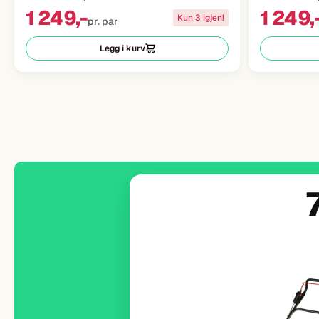
1 249,-
1 249,
Kun 3 igjen!
pr. par
Legg i kurv