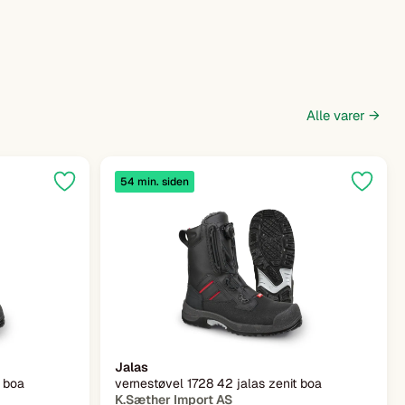
Alle varer →
54 min. siden
Jalas
t boa
vernestøvel 1728 42 jalas zenit boa
K.Sæther Import AS