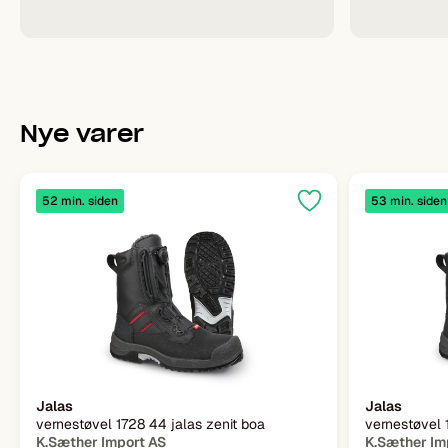
Nye varer
52 min. siden
53 min. siden
Jalas
Jalas
vernestøvel 1728 44 jalas zenit boa
vernestøvel 
K.Sæther Import AS
K.Sæther Im