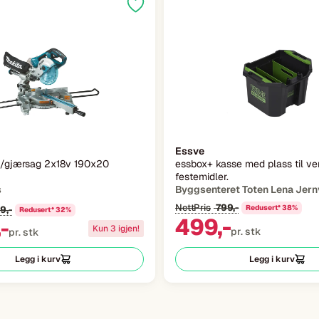
Essve
-/gjærsag 2x18v 190x20
essbox+ kasse med plass til ve
festemidler.
s
Byggsenteret Toten Lena Jern
NettPris
799,-
Redusert* 38%
9,-
Redusert* 32%
499,-
-
Kun 3 igjen!
pr. stk
pr. stk
Legg i kurv
Legg i kurv