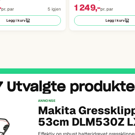
-
1 249,-
pr. par
5 igjen
pr. par
Legg i kurv
Legg i kurv
7 Utvalgte produkte
ANNONSE
Makita Maskinset
DLX4196JX1 LXT 
Maskinsett med DGA504Z, DDF489Z, DHR243